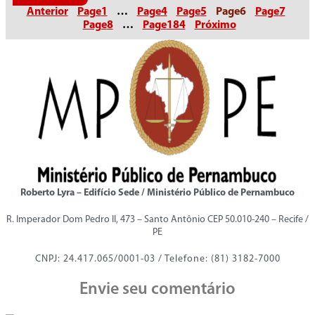
Anterior
Page
1
…
Page
4
Page
5
Page
6
Page
7
Page
8
…
Page
184
Próximo
Roberto Lyra – Edifício Sede / Ministério Público de Pernambuco
R. Imperador Dom Pedro II, 473 – Santo Antônio CEP 50.010-240 – Recife /
PE
CNPJ: 24.417.065/0001-03 / Telefone: (81) 3182-7000
Envie seu comentário