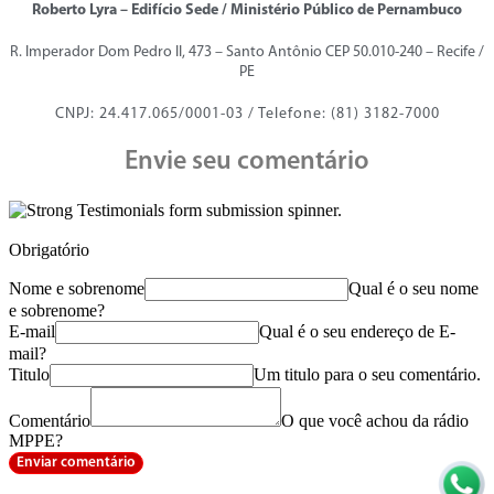
Roberto Lyra – Edifício Sede / Ministério Público de Pernambuco
R. Imperador Dom Pedro II, 473 – Santo Antônio CEP 50.010-240 – Recife /
PE
CNPJ: 24.417.065/0001-03 / Telefone: (81) 3182-7000
Envie seu comentário
Obrigatório
Nome e sobrenome
Qual é o seu nome
e sobrenome?
E-mail
Qual é o seu endereço de E-
mail?
Titulo
Um titulo para o seu comentário.
Comentário
O que você achou da rádio
MPPE?