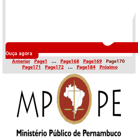
Ouça agora
Anterior
Page
1
…
Page
168
Page
169
Page
170
Page
171
Page
172
…
Page
184
Próximo