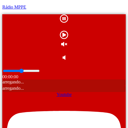
Rádio MPPE
00:00:00
C
C
Youtube