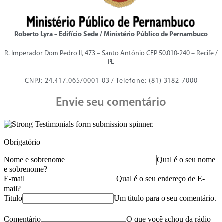
Roberto Lyra – Edifício Sede / Ministério Público de Pernambuco
R. Imperador Dom Pedro II, 473 – Santo Antônio CEP 50.010-240 – Recife /
PE
CNPJ: 24.417.065/0001-03 / Telefone: (81) 3182-7000
Envie seu comentário
Obrigatório
Nome e sobrenome
Qual é o seu nome
e sobrenome?
E-mail
Qual é o seu endereço de E-
mail?
Titulo
Um titulo para o seu comentário.
Comentário
O que você achou da rádio