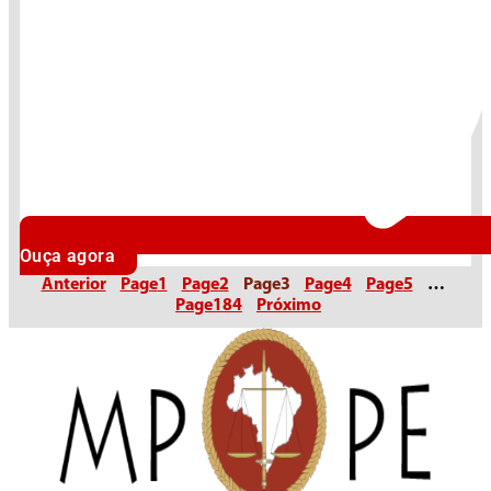
Ouça agora
Anterior
Page
1
Page
2
Page
3
Page
4
Page
5
…
Page
184
Próximo