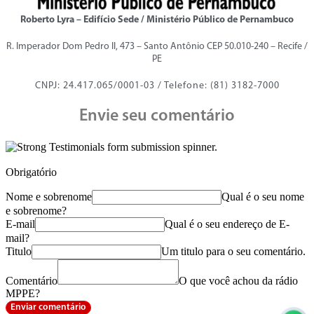
Roberto Lyra – Edifício Sede / Ministério Público de Pernambuco
R. Imperador Dom Pedro II, 473 – Santo Antônio CEP 50.010-240 – Recife /
PE
CNPJ: 24.417.065/0001-03 / Telefone: (81) 3182-7000
Envie seu comentário
Obrigatório
Nome e sobrenome
Qual é o seu nome
e sobrenome?
E-mail
Qual é o seu endereço de E-
mail?
Titulo
Um titulo para o seu comentário.
Comentário
O que você achou da rádio
MPPE?