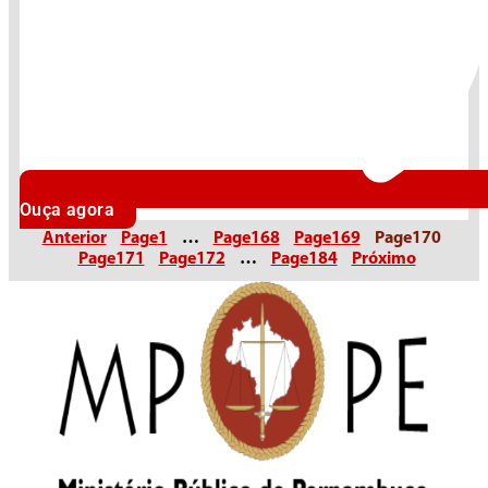
Ouça agora
Anterior
Page
1
…
Page
168
Page
169
Page
170
Page
171
Page
172
…
Page
184
Próximo