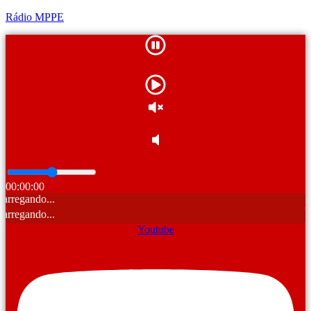
Rádio MPPE
00:00:00
Ca
Ca
Youtube